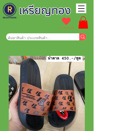
รายการโปรดของฉัน