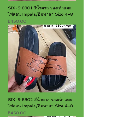
SIX-9 8801 สีน้ำตาล รองเท้าแตะ
ไฟล่อน Impala/อิมพาลา Size 4-8
ราคา
฿450.00
SIX-9 8802 สีน้ำตาล รองเท้าแตะ
ไฟล่อน Impala/อิมพาลา Size 4-8
ราคา
฿450.00