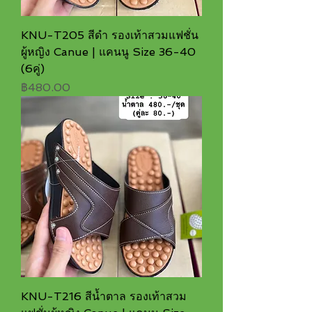
KNU-T205 สีดำ รองเท้าสวมแฟชั่น
ผู้หญิง Canue | แคนนู Size 36-40
(6คู่)
ราคา
฿480.00
KNU-T216 สีน้ำตาล รองเท้าสวม