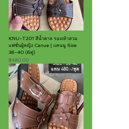
KNU-T201 สีน้ำตาล รองเท้าสวม
แฟชั่นผู้หญิง Canue | แคนนู Size
36-40 (6คู่)
ราคา
฿480.00