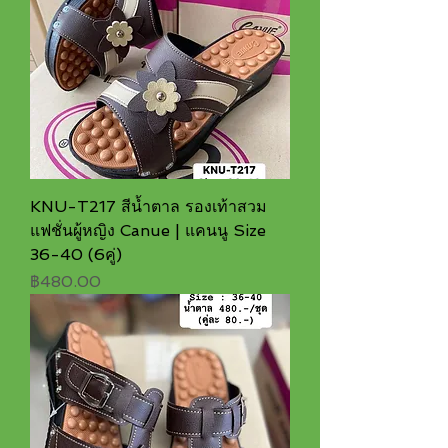
KNU-T217 สีน้ำตาล รองเท้าสวม
แฟชั่นผู้หญิง Canue | แคนนู Size
36-40 (6คู่)
ราคา
฿480.00