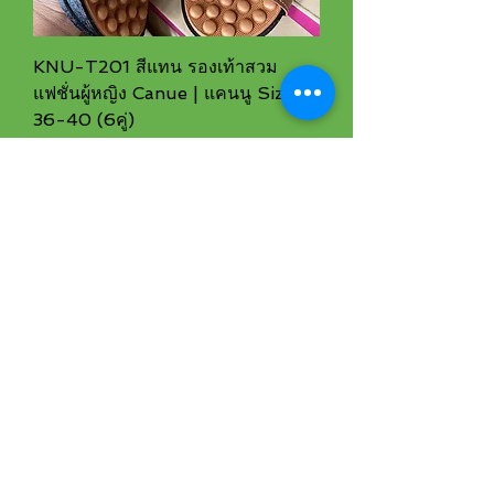
KNU-T201 สีแทน รองเท้าสวม
แฟชั่นผู้หญิง Canue | แคนนู Size
36-40 (6คู่)
ราคา
฿480.00
KNU-T201 สีดำ รองเท้าสวมแฟชั่น