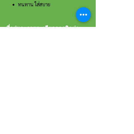
ทนทาน ใส่สบาย
ที่อยู่และรายละเอียดการติดต่อ
อาณาจักรขายส่งรองเท้าเหรียญทอง
234 หมู่ 11 ต.ไร่ขิง อ.สามพราน
จ.นครปฐม 73210
Email :
reanthong66@gmail.com
Tel. :
081-222-1234
(หน้าร้าน)
Tel. :
081-228-1234
(ผู้จัดการ)
Tel. :
081-229-1234
(แอดมินเพจ)
Tel. :
083-199-9937
(แอดมินไลน์)
เวลาทำการ
วันจันทร์-เสาร์ 8:00 - 17:30 น.
วันอาทิตย์ 9:00 - 16:00 น.