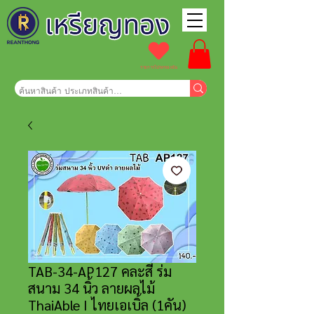
รายการโปรดของฉัน
TAB-34-AP127 คละสี ร่ม
สนาม 34 นิ้ว ลายผลไม้
ThaiAble I ไทยเอเบิ้ล (1คัน)