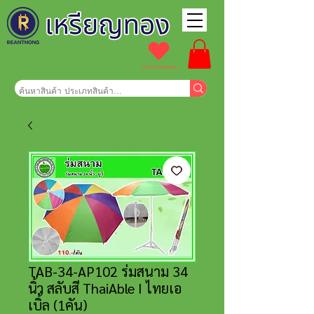
รายการโปรดของฉัน
TAB-34-AP102 ร่มสนาม 34
นิ้ว สลับสี ThaiAble I ไทยเอ
เบิ้ล (1คัน)