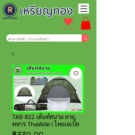
รายการโปรดของฉัน
TAB-822 เต้นท์สนาม ลาย
ทหาร ThaiAble I ไทยเอเบิ้ล
ราคา
฿330.00