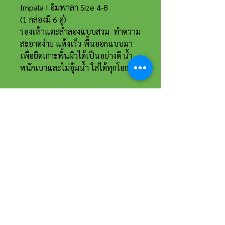
Impala I อิมพาลา Size 4-8
(1 กล่องมี 6 คู่)
รองเท้าแตะลำลองแบบสวม ทำความ
สะอาดง่าย แห้งเร็ว พื้นออกแบบมา
เพื่อยึดเกาะพื้นผิวได้เป็นอย่างดี น้ำ
หนักเบาและไม่อุ้มน้ำ ใส่ได้ทุกโอกาส
ที่อยู่และรายละเอียดการติดต่อ
อาณาจักรขายส่งรองเท้าเหรียญทอง
234 หมู่ 11 ต.ไร่ขิง อ.สามพราน
จ.นครปฐม 73210
Email :
reanthong66@gmail.com
Tel. :
081-222-1234
(หน้าร้าน)
Tel. :
081-228-1234
(ผู้จัดการ)
Tel. :
081-229-1234
(แอดมินเพจ)
Tel. :
083-199-9937
(แอดมินไลน์)
เวลาทำการ