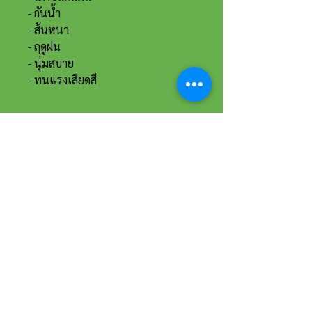
- กันน้ำ
- ส้นหนา
- ฤดูฝน
- นุ่มสบาย
- ทนแรงเสียดสี
ที่อยู่และรายละเอียดการติดต่อ
อาณาจักรขายส่งรองเท้าเหรียญทอง
234 หมู่ 11 ต.ไร่ขิง อ.สามพราน
จ.นครปฐม 73210
Email :
reanthong66@gmail.com
Tel. :
081-222-1234
(หน้าร้าน)
Tel. :
081-228-1234
(ผู้จัดการ)
Tel. :
081-229-1234
(แอดมินเพจ)
Tel. :
083-199-9937
(แอดมินไลน์)
เวลาทำการ