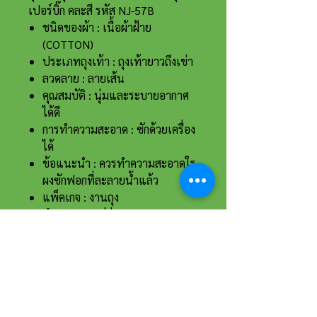
เปอร์บิ๊ก คละสี รหัส NJ-57B
ชนิดของผ้า : เนื้อผ้าฝ้าย
(COTTON)
ประเภทถุงเท้า : ถุงเท้ายาวถึงเข่า
ลวดลาย : ลายเส้น
คุณสมบัติ : นุ่มและระบายอากาศ
ได้ดี
การทำความสะอาด : ซักด้วยเครื่อง
ได้
ข้อแนะนำ : ควรทำความสะอาดใร
ผงซักฟอกที่ละลายน้ำแล้ว
แพ็คเกจ : งานถุง
จำนวน : 12 คู่ต่อ 1 ถุง
ที่อยู่และรายละเอียดการติดต่อ
อาณาจักรขายส่งรองเท้าเหรียญทอง
234 หมู่ 11 ต.ไร่ขิง อ.สามพราน
จ.นครปฐม 73210