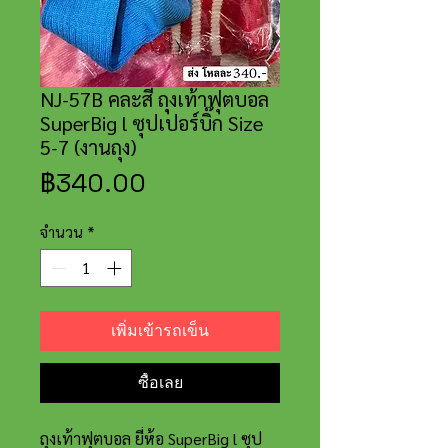
NJ-57B คละสี ถุงเท้าฟุตบอล
SuperBig l ซุปเปอร์บิ๊ก Size
5-7 (งานถุง)
ราคา
฿340.00
จำนวน
*
เพิ่มเข้ารถเข็น
ซื้อเลย
ถุงเท้าฟุตบอล ยี่ห้อ SuperBig l ซุป