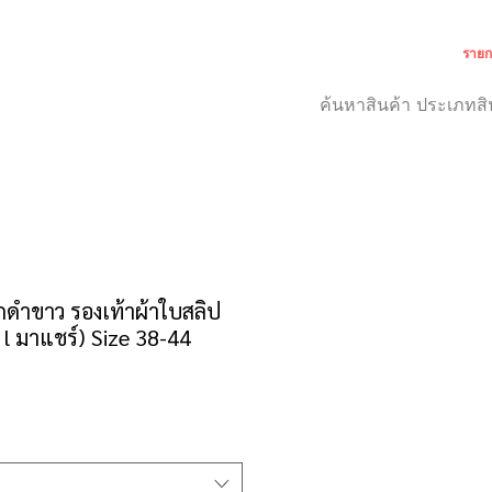
รายก
เกี่ยวกับเรา
สำหรับลูกค้า
กดำขาว รองเท้าผ้าใบสลิป
 มาแชร์) Size 38-44
คา