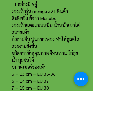
( 1 กล่องมี 6คู๋ )
รองเท้ารุ่น moniga 321 สินค้า
ลิขสิทธิ์แท้จาก Monobo
รองเท้าแตะแบบหนีบ น้ำหนักเบาใส่
สบายเท้า
ตัวสายคีบ ปนกากเพชร ทำให้ดูสดใส
สวยงามยิ่งขึ้น
ผลิตจากวัสดุคุณภาพดีทนทาน ใส่ลุย
น้ำ ลุยฝนได้
ขนาดเบอร์รองเท้า
5 = 23 cm = EU 35-36
6 = 24 cm = EU 37
7 = 25 cm = EU 38
8 = 26 cm = EU 39-40
ที่อยู่และรายละเอียดการติดต่อ
อาณาจักรขายส่งรองเท้าเหรียญทอง
234 หมู่ 11 ต.ไร่ขิง อ.สามพราน