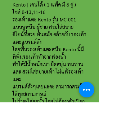
Kento | เคนโต้ ( 1 แพ็ค มี 6 คู่ )
ไซส์ 8-13,11-16
รองเท้าแตะ Kento รุ่น MC-001
แบบหูหนีบ ผู้ชาย สวมใส่สบาย
ดีไซน์ที่สวย ทันสมัย คล้ายกับ รองเท้า
แตะแบรนด์ดัง
โดยพื้นรองเท้าแตะหนีบ Kento นี้มี
ที่พื้นรองเท้าทำจากฟองน้ำ
ทำให้มีน้ำหนักเบา ยืดหยุ่น ทนทาน
และ สวมใส่สบายเท้า ไม่แพ้รองเท้า
แตะ
แบรนด์ดังๆเลยนะคะ สามารถสวมใส่
ได้ทุกสถานการณ์
ไม่ว่าจะใส่ลุยน้ำ โดยไม่ต้องกลัวเปียก
กลัวลื่น เวลาเจอฝนตก
ที่อยู่และรายละเอียดการติดต่อ