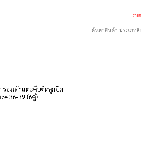
รายก
เกี่ยวกับเรา
สำหรับลูกค้า
 รองเท้าแตะคีบติดลูกปัด
ize 36-39 (6คู่)
าคา