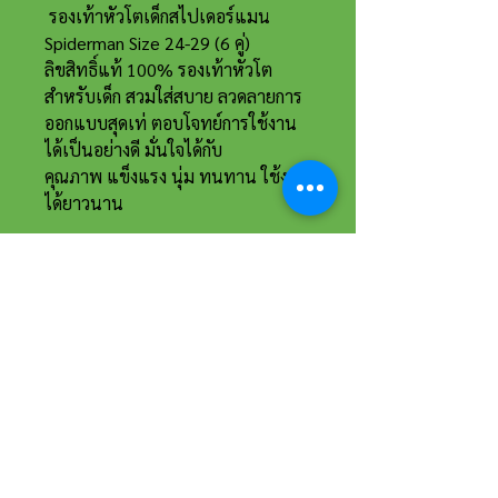
รองเท้าหัวโตเด็กสไปเดอร์แมน
Spiderman Size 24-29 (6 คู่)
ลิขสิทธิ์แท้ 100% รองเท้าหัวโต
สำหรับเด็ก สวมใส่สบาย ลวดลายการ
ออกแบบสุดเท่ ตอบโจทย์การใช้งาน
ได้เป็นอย่างดี มั่นใจได้กับ
คุณภาพ แข็งแรง นุ่ม ทนทาน ใช้งาน
ได้ยาวนาน
ที่อยู่และรายละเอียดการติดต่อ
อาณาจักรขายส่งรองเท้าเหรียญทอง
234 หมู่ 11 ต.ไร่ขิง อ.สามพราน
จ.นครปฐม 73210
Email :
reanthong66@gmail.com
Tel. :
081-222-1234
(หน้าร้าน)
Tel. :
081-228-1234
(ผู้จัดการ)
Tel. :
081-229-1234
(แอดมินเพจ)
Tel. :
083-199-9937
(แอดมินไลน์)