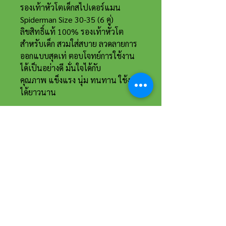
รองเท้าหัวโตเด็กสไปเดอร์แมน
Spiderman Size 30-35 (6 คู่)
ลิขสิทธิ์แท้ 100% รองเท้าหัวโต
สำหรับเด็ก สวมใส่สบาย ลวดลายการ
ออกแบบสุดเท่ ตอบโจทย์การใช้งาน
ได้เป็นอย่างดี มั่นใจได้กับ
คุณภาพ แข็งแรง นุ่ม ทนทาน ใช้งาน
ได้ยาวนาน
ที่อยู่และรายละเอียดการติดต่อ
อาณาจักรขายส่งรองเท้าเหรียญทอง
234 หมู่ 11 ต.ไร่ขิง อ.สามพราน
จ.นครปฐม 73210
Email :
reanthong66@gmail.com
Tel. :
081-222-1234
(หน้าร้าน)
Tel. :
081-228-1234
(ผู้จัดการ)
Tel. :
081-229-1234
(แอดมินเพจ)
Tel. :
083-199-9937
(แอดมินไลน์)