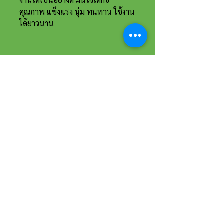
คุณภาพ แข็งแรง นุ่ม ทนทาน ใช้งาน
ได้ยาวนาน
ที่อยู่และรายละเอียดการติดต่อ
อาณาจักรขายส่งรองเท้าเหรียญทอง
234 หมู่ 11 ต.ไร่ขิง อ.สามพราน
จ.นครปฐม 73210
Email :
reanthong66@gmail.com
Tel. :
081-222-1234
(หน้าร้าน)
Tel. :
081-228-1234
(ผู้จัดการ)
Tel. :
081-229-1234
(แอดมินเพจ)
Tel. :
083-199-9937
(แอดมินไลน์)
เวลาทำการ
วันจันทร์-เสาร์ 8:00 - 17:30 น.
วันอาทิตย์ 9:00 - 16:00 น.