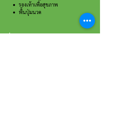
รองเท้าเพื่อสุขภาพ
พื้นปุ่มนวด
ที่อยู่และรายละเอียดการติดต่อ
อาณาจักรขายส่งรองเท้าเหรียญทอง
234 หมู่ 11 ต.ไร่ขิง อ.สามพราน
จ.นครปฐม 73210
Email :
reanthong66@gmail.com
Tel. :
081-222-1234
(หน้าร้าน)
Tel. :
081-228-1234
(ผู้จัดการ)
Tel. :
081-229-1234
(แอดมินเพจ)
Tel. :
083-199-9937
(แอดมินไลน์)
เวลาทำการ
วันจันทร์-เสาร์ 8:00 - 17:30 น.
วันอาทิตย์ 9:00 - 16:00 น.