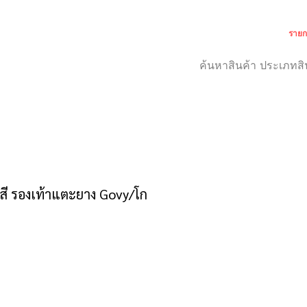
รายก
เกี่ยวกับเรา
สำหรับลูกค้า
ี รองเท้าแตะยาง Govy/โก
าคา