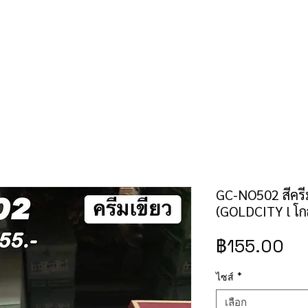
คำสั่งซื้อ/ชำระเงิน
เช็คราคาป้าย/สิทธิบัตร
ติดต่อเรา
GC-NO502 สีครีม
(GOLDCITY l โกล
รา
฿155.00
ไซส์
*
เลือก