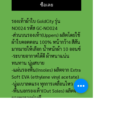
ซื้อเลย
รองเท้าผ้าใบ GoldCity รุ่น
NO024 รหัส GC-NO024
-ส่วนบนรองเท้า(Uppers) ผลิตโดยใช้
ผ้าใบคอตตอน 100% หน้ากว้าง สีสัน
มากมายให้เลือก น้ำหนักผ้า 10 ออนซ์
-ระบายอากาศได้ดี ผ้าหนาแน่น
ทนทาน นุ่มสบาย
-แผ่นรองพื้น(Insoles) ผลิตจาก Extra
Soft EVA (ethylene vinyl acetate)
-นุ่มเบาลดแรง ทุกการเคลื่อนไหว
-พื้นนอกรองเท้า(Out Soles) ผลิตจาก
ยางพาราอย่างดี
**ราคาป้าย 299 บาท**
ที่อยู่และรายละเอียดการติดต่อ