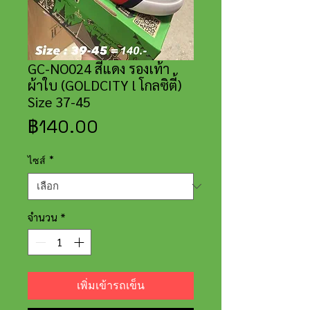
GC-NO024 สีแดง รองเท้า
ผ้าใบ (GOLDCITY l โกลซิตี้)
Size 37-45
ราคา
฿140.00
ไซส์
*
จำนวน
*
เพิ่มเข้ารถเข็น