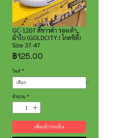
GC-1207 สีขาวดำ รองเท้า
ผ้าใบ (GOLDCITY l โกลซิตี้)
Size 37-47
ราคา
฿125.00
ไซส์
*
จำนวน
*
เพิ่มเข้ารถเข็น