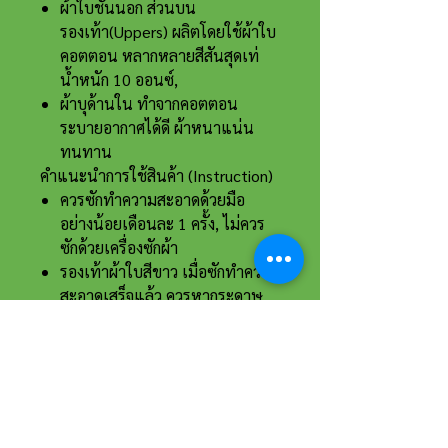
ผ้าใบชั้นนอก ส่วนบน
รองเท้า(Uppers) ผลิตโดยใช้ผ้าใบ
คอตตอน หลากหลายสีสันสุดเท่
น้ำหนัก 10 ออนซ์,
ผ้าบุด้านใน ทำจากคอตตอน
ระบายอากาศได้ดี ผ้าหนาแน่น
ทนทาน
คำแนะนำการใช้สินค้า (Instruction)
ควรซักทำความสะอาดด้วยมือ
อย่างน้อยเดือนละ 1 ครั้ง, ไม่ควร
ซักด้วยเครื่องซักผ้า
รองเท้าผ้าใบสีขาว เมื่อซักทำความ
สะอาดเสร็จแล้ว ควรหากระดาษ
ทิชชู่ มาซับน้ำให้หมาด แล้วตาก
ในที่ร่ม
ควรเก็บในที่ร่ม มีอากาศถ่ายเท
เพื่อลดความชื้้นในรองเท้า
ไม่ควรใช้สารฟอกขาว(Bleach)ใน
การซักรองเท้า