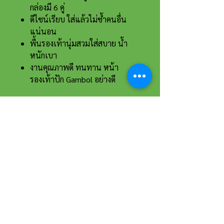
กล่องมี 6 คู่
ดีไซน์เรียบ ใส่แล้วไม่ซ้ำคนอื่น
แน่นอน
พื้นรองเท้านุ่มสวมใส่สบาย น้ำ
หนักเบา
งานคุณภาพดี ทนทาน หน้า
รองเท้าปัก Gambol อย่างดี
ที่อยู่และรายละเอียดการติดต่อ
อาณาจักรขายส่งรองเท้าเหรียญทอง
234 หมู่ 11 ต.ไร่ขิง อ.สามพราน
จ.นครปฐม 73210
Email :
reanthong66@gmail.com
Tel. :
081-222-1234
(หน้าร้าน)
Tel. :
081-228-1234
(ผู้จัดการ)
Tel. :
081-229-1234
(แอดมินเพจ)
Tel. :
083-199-9937
(แอดมินไลน์)
เวลาทำการ