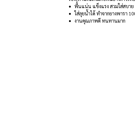
พื้นแน่น แข็งแรง สวมใส่สบาย
ใส่ลุยน้ำได้ ทำจากยางพารา 10
งานคุณภาพดี ทนทานมาก
ที่อยู่และรายละเอียดการติด
อาณาจักรขายส่งรองเท้าเหรียญทอง
234 หมู่ 11 ต.ไร่ขิง อ.สามพราน
จ.นครปฐม 73210
Email :
reanthong66@gmail.com
Tel. : 081-222-1234 (หน้าร้าน)
Tel. : 081-228-1234 (ผู้จัดการ)
Tel. : 081-229-1234 (แอดมินเพจ)
Tel. : 083-199-9937 (แอดมินไลน์)