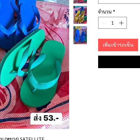
จำนวน
*
เพิ่มเข้ารถเข็น
ยม (หูยาง) SATELLITE