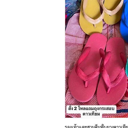
รองเท้าแตะสวมคีบพื้นยางดาวเที