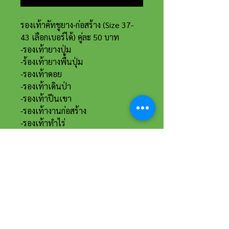
รองเท้าคัทชูยาง-ก่อสร้าง (Size 37-
43 เลือกเบอร์ได้) คู่ละ 50 บาท
-รองเท้ายางปุ่ม
-ร้องเท้ายางพื้นปุ่ม
-รองเท้าดอย
-รองเท้าเดินป่า
-รองเท้าปีนเขา
-รองเท้างานก่อสร้าง
-รองเท้าทำไร่
ที่อยู่และรายละเอียดการติดต่อ
อาณาจักรขายส่งรองเท้าเหรียญทอง
234 หมู่ 11 ต.ไร่ขิง อ.สามพราน
จ.นครปฐม 73210
Email :
reanthong66@gmail.com
Tel. :
081-222-1234
(หน้าร้าน)
Tel. :
081-228-1234
(ผู้จัดการ)