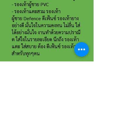
- รองเท้าผู้ชาย PVC
- รองเท้าแตะสวม รองเท้า
ผู้ชาย Defence ดีเฟ้นซ์ รองเท้ายาง
อย่างดี มั่นใจในความคงทน ไม่ลื่น ใส่
ได้อย่างมั่นใจ งานทำด้วยความปราณี
ต ใส่ใจในรายละเอียด นึกถึง รองเท้า
แตะ ใส่สบาย ต้อง ดีเฟ้นซ์ รองเท้า
สำหรับทุกๆคน
ที่อยู่และรายละเอียดการติดต่อ
อาณาจักรขายส่งรองเท้าเหรียญทอง
234 หมู่ 11 ต.ไร่ขิง อ.สามพราน
จ.นครปฐม 73210
Email :
reanthong66@gmail.com
Tel. :
081-222-1234
(หน้าร้าน)
Tel. :
081-228-1234
(ผู้จัดการ)
Tel. :
081-229-1234
(แอดมินเพจ)
Tel. :
083-199-9937
(แอดมินไลน์)