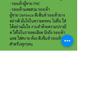
- รองเท้าผู้ชาย PVC
- รองเท้าแตะสวม รองเท้า
ผู้ชาย Defence ดีเฟ้นซ์ รองเท้ายาง
อย่างดี มั่นใจในความคงทน ไม่ลื่น ใส่
ได้อย่างมั่นใจ งานทำด้วยความปราณี
ต ใส่ใจในรายละเอียด นึกถึง รองเท้า
แตะ ใส่สบาย ต้อง ดีเฟ้นซ์ รองเท้า
สำหรับทุกๆคน
ที่อยู่และรายละเอียดการติดต่อ
อาณาจักรขายส่งรองเท้าเหรียญทอง
234 หมู่ 11 ต.ไร่ขิง อ.สามพราน
จ.นครปฐม 73210
Email :
reanthong66@gmail.com
Tel. :
081-222-1234
(หน้าร้าน)
Tel. :
081-228-1234
(ผู้จัดการ)
Tel. :
081-229-1234
(แอดมินเพจ)
Tel. :
083-199-9937
(แอดมินไลน์)