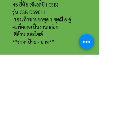
45 ยี่ห้อ (ซีเอสบี l CSB)
รุ่น CSB DS9811
-รองเท้าขายยกชุด 1 ชุดมี 6 คู่
-แพ็คเกจเป็นงานกล่อง
-สีล้วน คละไซส์
**ราคาป้าย - บาท**
ที่อยู่และรายละเอียดการติดต่อ
อาณาจักรขายส่งรองเท้าเหรียญทอง
234 หมู่ 11 ต.ไร่ขิง อ.สามพราน
จ.นครปฐม 73210
Email :
reanthong66@gmail.com
Tel. :
081-222-1234
(หน้าร้าน)
Tel. :
081-228-1234
(ผู้จัดการ)
Tel. :
081-229-1234
(แอดมินเพจ)
Tel. :
083-199-9937
(แอดมินไลน์)
เวลาทำการ