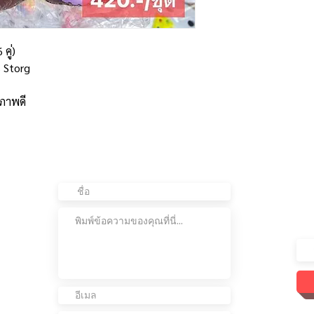
คู่)
s Storg
ณภาพดี
ติดต่อเรา
อย
ต่อ
เข้
เรา