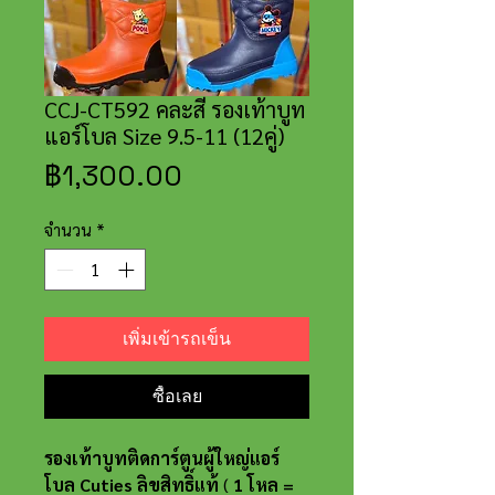
CCJ-CT592 คละสี รองเท้าบูท
แอร์โบล Size 9.5-11 (12คู่)
ราคา
฿1,300.00
จำนวน
*
เพิ่มเข้ารถเข็น
ซื้อเลย
รองเท้าบูทติดการ์ตูนผู้ใหญ่แอร์
โบล Cuties ลิขสิทธิ์แท้
(
1 โหล =