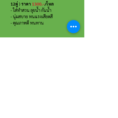
12คู่
)
ราคา
1300.-
/โหล
-
ใส่ทำสวน ลุยน้ำ กันน้ำ
- นุ่มสบาย ทนแรงเสียดสี
- คุณภาพดี ทนทาน
ที่อยู่และรายละเอียดการติดต่อ
อาณาจักรขายส่งรองเท้าเหรียญทอง
234 หมู่ 11 ต.ไร่ขิง อ.สามพราน
จ.นครปฐม 73210
Email :
reanthong66@gmail.com
Tel. :
081-222-1234
(หน้าร้าน)
Tel. :
081-228-1234
(ผู้จัดการ)
Tel. :
081-229-1234
(แอดมินเพจ)
Tel. :
083-199-9937
(แอดมินไลน์)
เวลาทำการ
วันจันทร์-เสาร์ 8:00 - 17:30 น.