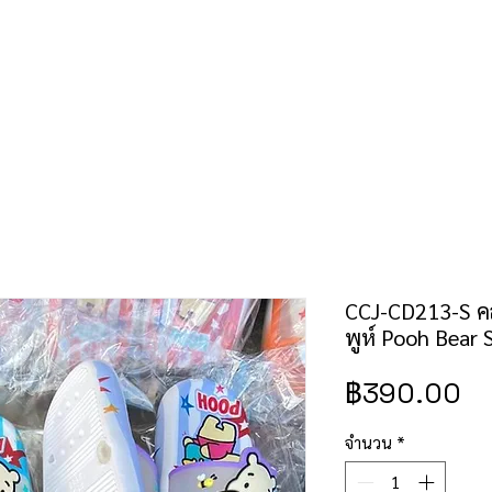
คำสั่งซื้อ/ชำระเงิน
เช็คราคาป้าย/สิทธิบัตร
ติดต่อเรา
CCJ-CD213-S คล
พูห์ Pooh Bear Si
ร
฿390.00
จำนวน
*