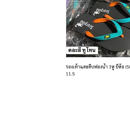
รองเท้าแตะคีบฟองน้ำ 3หู ยี่ห้อ 
11.5
ที่อยู่และรายละเอียดการติด
อาณาจักรขายส่งรองเท้าเหรียญทอง
234 หมู่ 11 ต.ไร่ขิง อ.สามพราน
จ.นครปฐม 73210
Email :
reanthong66@gmail.com