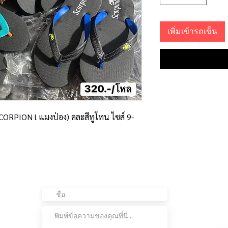
เพิ่มเข้ารถเข็น
(SCORPION l แมงป่อง) คละสีทูโทน ไซส์ 9-
ติดต่อเรา
อย
ต่อ
เข้
เรา