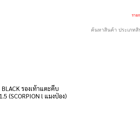
รายก
เกี่ยวกับเรา
สำหรับลูกค้า
BLACK รองเท้าแตะคีบ
1.5 (SCORPION l แมงป่อง)
าคา