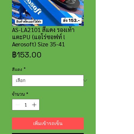
AS-LA2101 สีแดง รองเท้า
แตะPU (แอโร่ซอฟท์ l
Aerosoft) Size 35-41
ราคา
฿153.00
สีแดง
*
จำนวน
*
เพิ่มเข้ารถเข็น