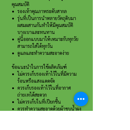
คุณสมบัติ
รองเท้าคุณภาพระดับสากล
รุ่นที่เป็นการนำหลายวัตถุดิบมา
ผสมผสานกันทำให้มีคุณสมบัติ
บางเบาและทนทาน
คู่นี้ออกแบบมาให้เหมาะกับทุกวัย
สามารถใส่ได้ทุกวัน
ดูแลและทำความสะอาดง่าย
ข้อแนะนำในการใช้ผลิตภัณฑ์
ไม่ควรเก็บรองเท้าไว้ในที่มีความ
ร้อนหรือแสงแดดจัด
ควรเก็บรองเท้าไว้ในที่อากาศ
ถ่ายเทได้สะดวก
ไม่ควรเก็บในที่เปียกชื้น
ควรทำความสะอาดด้วยผ้าชุบน้ำผง
ซักฟอกที่เจือจาง
ควรนำมาสวมใส่อย่างสม่ำเสมอ