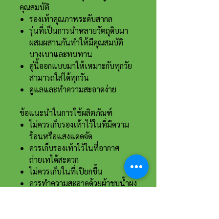
คุณสมบัติ
รองเท้าคุณภาพระดับสากล
รุ่นที่เป็นการนำหลายวัตถุดิบมา
ผสมผสานกันทำให้มีคุณสมบัติ
บางเบาและทนทาน
คู่นี้ออกแบบมาให้เหมาะกับทุกวัย
สามารถใส่ได้ทุกวัน
ดูแลและทำความสะอาดง่าย
ข้อแนะนำในการใช้ผลิตภัณฑ์
ไม่ควรเก็บรองเท้าไว้ในที่มีความ
ร้อนหรือแสงแดดจัด
ควรเก็บรองเท้าไว้ในที่อากาศ
ถ่ายเทได้สะดวก
ไม่ควรเก็บในที่เปียกชื้น
ควรทำความสะอาดด้วยผ้าชุบน้ำผง
ซักฟอกที่เจือจาง
ควรนำมาสวมใส่อย่างสม่ำเสมอ