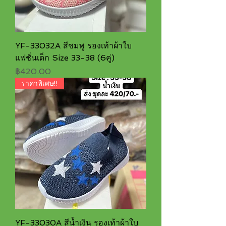
YF-33032A สีชมพู รองเท้าผ้าใบ
แฟชั่นเด็ก Size 33-38 (6คู่)
ราคา
฿420.00
ราคาพิเศษ!!
YF-33030A สีน้ำเงิน รองเท้าผ้าใบ