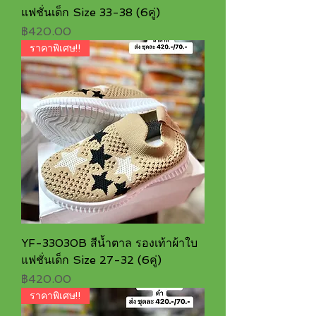
แฟชั่นเด็ก Size 33-38 (6คู่)
ราคา
฿420.00
ราคาพิเศษ!!
YF-33030B สีน้ำตาล รองเท้าผ้าใบ
แฟชั่นเด็ก Size 27-32 (6คู่)
ราคา
฿420.00
ราคาพิเศษ!!